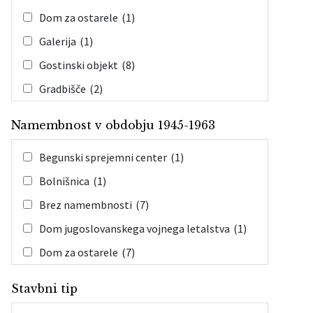
Dom za ostarele
(1)
Galerija
(1)
Gostinski objekt
(8)
Gradbišče
(2)
Hostel
(1)
Namembnost v obdobju 1945-1963
Hotel
(4)
Begunski sprejemni center
(1)
Kmetijsko zemljišče
(1)
Bolnišnica
(1)
Knjižnica
(3)
Brez namembnosti
(7)
Muzej
(20)
Dom jugoslovanskega vojnega letalstva
(1)
Območje arheoloških raziskav
(1)
Dom za ostarele
(7)
Poročna dvorana
(3)
Farma
(1)
Poslovni objekt
(1)
Stavbni tip
Galerija
(1)
Prireditveni prostor
(7)