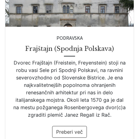
PODRAVSKA
Frajštajn (Spodnja Polskava)
Dvorec Frajštajn (Freistein, Freyenstein) stoji na
robu vasi Sele pri Spodnji Polskavi, na ravnini
severovzhodno od Slovenske Bistrice. Je ena
najkvalitetnejših popolnoma ohranjenih
renesančnih arhitektur pri nas in delo
italijanskega mojstra. Okoli leta 1570 ga je dal
na mestu požganega Rosenbergovega dvor(c)a
zgraditi plemič Janez Regall iz Rač.
Preberi več