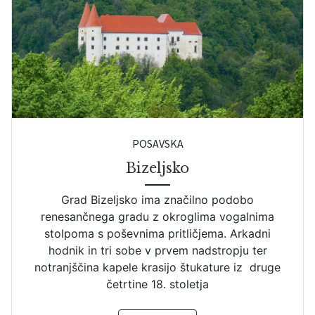
Vzgojno-varstveni zavod
(2)
most
(10)
Zapor
(5)
mostovž
(2)
Zasebna rezidenca
(1)
nižinski grad
(4)
Zbirni center
(4)
obodni jarek
(2)
Šola
(6)
obrambni jarek
(9)
obrambno obzidje
(12)
POSAVSKA
okenska niša
(4)
Bizeljsko
palacij
(13)
Grad Bizeljsko ima značilno podobo
pilaster
(1)
renesančnega gradu z okroglima vogalnima
stolpoma s poševnima pritličjema. Arkadni
pomol
(3)
hodnik in tri sobe v prvem nadstropju ter
portal
(34)
notranjščina kapele krasijo štukature iz druge
četrtine 18. stoletja
predgradje
(2)
pristava
(10)