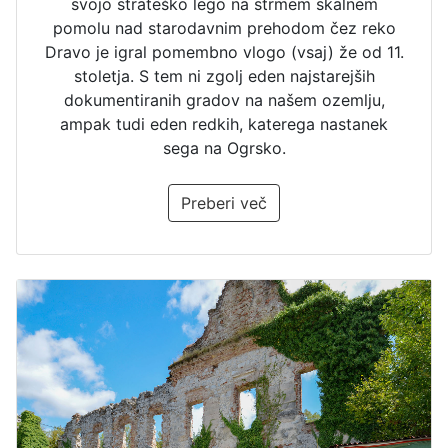
svojo strateško lego na strmem skalnem
trdnjava
(1)
pomolu nad starodavnim prehodom čez reko
Dravo je igral pomembno vlogo (vsaj) že od 11.
utrdba
(12)
stoletja. S tem ni zgolj eden najstarejših
vhodni stolp
(5)
dokumentiranih gradov na našem ozemlju,
vila
(2)
ampak tudi eden redkih, katerega nastanek
sega na Ogrsko.
višinski grad
(6)
vodni grad
(2)
Preberi več
vrt
(26)