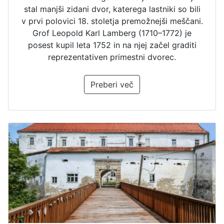
stal manjši zidani dvor, katerega lastniki so bili
v prvi polovici 18. stoletja premožnejši meščani.
Grof Leopold Karl Lamberg (1710–1772) je
posest kupil leta 1752 in na njej začel graditi
reprezentativen primestni dvorec.
Preberi več