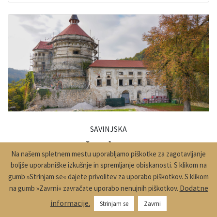
SAVINJSKA
Lemberg
Na našem spletnem mestu uporabljamo piškotke za zagotavljanje
boljše uporabniške izkušnje in spremljanje obiskanosti. S klikom na
Srednjeveški grad Lemberg je v pisnih virih
gumb »Strinjam se« dajete privolitev za uporabo piškotkov. S klikom
prvič omenjen leta 1213, leta 1452 so ga
Dodatne
na gumb »Zavrni« zavračate uporabo nenujnih piškotkov.
razdejali Celjski grofje. Med zgodnjim 16.
stoletjem in predzadnjim desetletjem istega
informacije.
Strinjam se
Zavrni
stoletja so postopoma novega gradili Krištof,