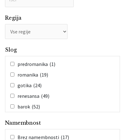
Regija
Slog
predromanika
(1)
romanika
(19)
gotika
(24)
renesansa
(49)
barok
(52)
klasicizem
(12)
Namembnost
romantika
(3)
Brez namembnosti
(17)
historizem
(26)