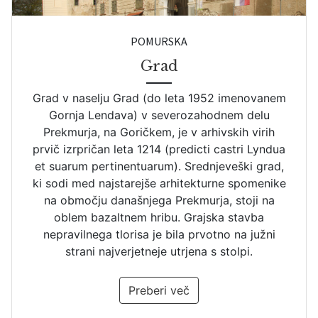
POMURSKA
Grad
Grad v naselju Grad (do leta 1952 imenovanem
Gornja Lendava) v severozahodnem delu
Prekmurja, na Goričkem, je v arhivskih virih
prvič izrpričan leta 1214 (predicti castri Lyndua
et suarum pertinentuarum). Srednjeveški grad,
ki sodi med najstarejše arhitekturne spomenike
na območju današnjega Prekmurja, stoji na
oblem bazaltnem hribu. Grajska stavba
nepravilnega tlorisa je bila prvotno na južni
strani najverjetneje utrjena s stolpi.
Preberi več