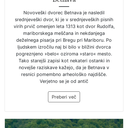
dvoriščna veža
(3)
Psihiatrična bolnišnica
(1)
francoski vrt
(3)
Ruševina
(6)
Novoveški dvorec Betnava je nasledil
srednjeveški dvor, ki je v srednjeveških pisnih
galerija
(9)
Sanatorij
(1)
virih prvič omenjen leta 1313 kot dvor Rudolfa,
gospodarsko poslopje
(13)
Sedež javnega ali zasebnega zavoda
(4)
mariborskega meščana in nekdanjega
deželnega pisarja pri Bregu pri Mariboru. Po
grad
(29)
Sindikalni dom
(1)
ljudskem izročilu naj bi bilo v bližini dvorca
graščina
(1)
Sirotišnica
(2)
pogreznjeno »belo« oziroma »staro« mesto.
grajska kapela
(46)
Tako starejši zapisi kot nekateri ostanki in
Skladišče
(3)
novejše raziskave kažejo, da je Betnava v
grajski jarek
(9)
Socialno-varstveni zavod
(2)
resnici pomembno arheološko najdišče.
grajski vodnjak
(12)
Stanovanjski objekt
(16)
Verjetno se je od antič
ječa
(6)
Vinska klet
(1)
Preberi več
kamin
(2)
Vojaška postojanka
(1)
konzolni pomol (erker)
(3)
Vojašnica
(3)
lizena
(1)
Vzgojno-izobraževalni zavod
(2)
lončena peč
(3)