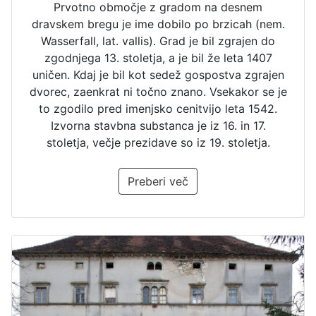
Prvotno območje z gradom na desnem
dravskem bregu je ime dobilo po brzicah (nem.
Wasserfall, lat. vallis). Grad je bil zgrajen do
zgodnjega 13. stoletja, a je bil že leta 1407
uničen. Kdaj je bil kot sedež gospostva zgrajen
dvorec, zaenkrat ni točno znano. Vsekakor se je
to zgodilo pred imenjsko cenitvijo leta 1542.
Izvorna stavbna substanca je iz 16. in 17.
stoletja, večje prezidave so iz 19. stoletja.
Preberi več