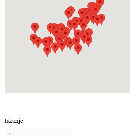
Išči
Regija
Iskanje