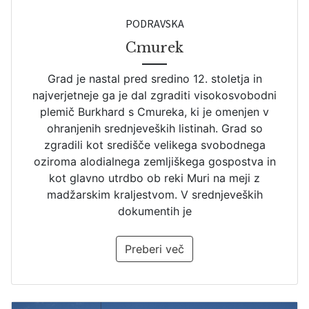
PODRAVSKA
Cmurek
Grad je nastal pred sredino 12. stoletja in
najverjetneje ga je dal zgraditi visokosvobodni
plemič Burkhard s Cmureka, ki je omenjen v
ohranjenih srednjeveških listinah. Grad so
zgradili kot središče velikega svobodnega
oziroma alodialnega zemljiškega gospostva in
kot glavno utrdbo ob reki Muri na meji z
madžarskim kraljestvom. V srednjeveških
dokumentih je
Preberi več