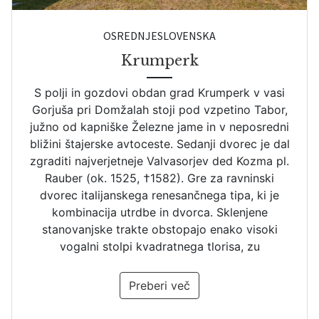
OSREDNJESLOVENSKA
Krumperk
S polji in gozdovi obdan grad Krumperk v vasi
Gorjuša pri Domžalah stoji pod vzpetino Tabor,
južno od kapniške Železne jame in v neposredni
bližini štajerske avtoceste. Sedanji dvorec je dal
zgraditi najverjetneje Valvasorjev ded Kozma pl.
Rauber (ok. 1525, †1582). Gre za ravninski
dvorec italijanskega renesančnega tipa, ki je
kombinacija utrdbe in dvorca. Sklenjene
stanovanjske trakte obstopajo enako visoki
vogalni stolpi kvadratnega tlorisa, zu
Preberi več