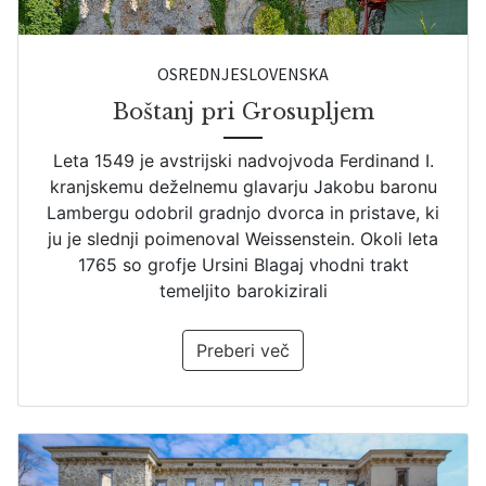
OSREDNJESLOVENSKA
Boštanj pri Grosupljem
Leta 1549 je avstrijski nadvojvoda Ferdinand I.
kranjskemu deželnemu glavarju Jakobu baronu
Lambergu odobril gradnjo dvorca in pristave, ki
ju je slednji poimenoval Weissenstein. Okoli leta
1765 so grofje Ursini Blagaj vhodni trakt
temeljito barokizirali
Preberi več