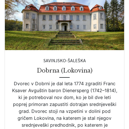
SAVINJSKO-ŠALEŠKA
Dobrna (Lokovina)
Dvorec v Dobrni je dal leta 1774 zgraditi Franc
Ksaver Avguštin baron Dienersperg (1742–1814),
ki je potreboval nov dom, ko je bil dve leti
poprej primoran zapustiti dotrajan srednjeveški
grad. Dvorec stoji na vzpetini v dolini pod
gričem Lokovina, na katerem je stal njegov
srednjeveški predhodnik, po katerem je