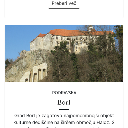
Preberi več
rizalit
(5)
refugij
(1)
ruševina
(11)
rondel
(1)
slavnostna dvorana
(18)
stanovanjski stolp
(12)
steber
(1)
stolp
(26)
stopniščni stolp
(4)
PODRAVSKA
strelna lina
(4)
Borl
strelnica
(5)
šivani vogal
(2)
Grad Borl je zagotovo najpomembnejši objekt
kulturne dediščine na širšem območju Haloz. S
škofovski grad
(7)